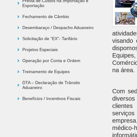
Prévia de Custos na Importação e
Exportação
Fechamento de Câmbio
Desembaraço / Despacho Aduaneiro
ativida
Solicitação de “EX”- Tarifário
visando 
dispomos
Projetos Especiais
Equipes
Operação por Conta e Ordem
Comércio
na área.
Treinamento de Equipes
DTA – Declaração de Trânsito
Aduaneiro
Com sed
diversos
Benefícios / Incentivos Fiscais
clientes
serviço
empresa
médico-ho
informáti