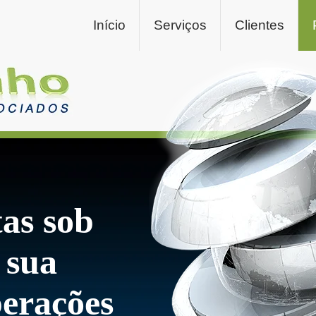
Início
Serviços
Clientes
tas sob
 sua
erações